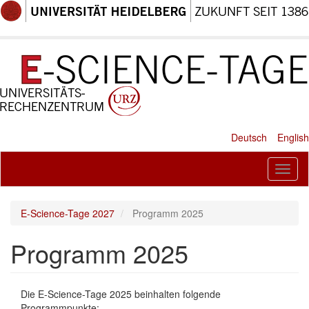
Direkt
zum
Inhalt
Deutsch
English
Toggl
naviga
E-Science-Tage 2027
Programm 2025
Programm 2025
Absatz
Die E-Science-Tage 2025 beinhalten folgende
Neu
Programmpunkte: