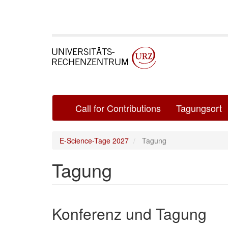
Direkt
zum
Inhalt
Main
Call for Contributions
Tagungsort
navigation
E-Science-Tage 2027
Tagung
Tagung
Absatz
Konferenz und Tagung
Neu