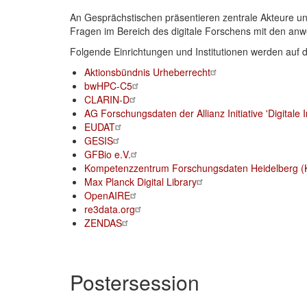
An
Gesprächstischen präsentieren zentrale Akteure un
Fragen
im Bereich des
digitale Forschen
s
mit den an
Folgende Einrichtungen und Institutionen werden auf 
Aktionsbündnis Urheberrecht
bwHPC-C5
CLARIN-D
AG Forschungsdaten der Allianz Initiative 'Digitale 
EUDAT
GESIS
GFBio e.V.
Kompetenzzentrum Forschungsdaten Heidelberg 
Max Planck Digital Library
OpenAIRE
re3data.org
ZENDAS
Postersession